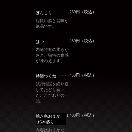
260円（税込）
ぼんじり
程良い脂と旨味が
絶品です。
260円（税込）
はつ
内臓特有の柔らか
さと、独特の食感
が味わえます。
450円（税込）
特製つくね
試行錯誤を繰り返
してたどり着い
た、こだわりの一
品。
1,400円（税込）
焼き鳥おまか
せ5本盛り
内容はおまかせ