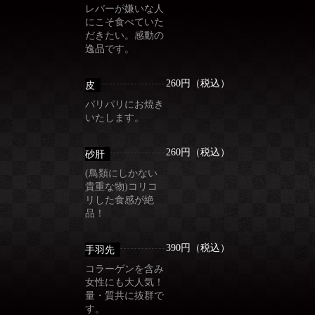
レバーが嫌いな人
にこそ食べていた
だきたい。感動の
逸品です。
260円（税込）
皮
パリパリにお焼き
いたします。
260円（税込）
砂肝
(鳥類にしかない
貴重な物)コリコ
リした食感が絶
品！
390円（税込）
手羽先
コラーゲンを含み
女性にも大人気！
量・質共に抜群で
す。