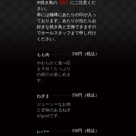
※焼き鳥の
【串】
にご注意くだ
さい。
串には極稀にあたりの印が入っ
ております。あたりが出たらお
好きな焼き鳥と交換できますの
でホールスタッフまで申し付け
ください。
330円（税込）
もも肉
やわらかく食べ応
え十分！たっぷり
の肉汁が楽しめま
す。
350円（税込）
ねぎま
ジューシーなお肉
と甘味のあるねぎ
がgoodです。
330円（税込）
レバー