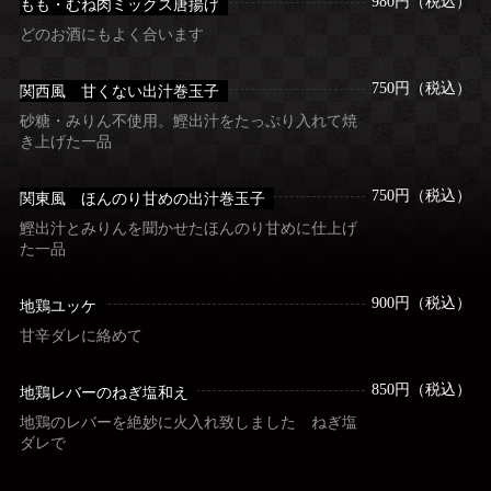
980円（税込）
もも・むね肉ミックス唐揚げ
どのお酒にもよく合います
750円（税込）
関西風 甘くない出汁巻玉子
砂糖・みりん不使用。鰹出汁をたっぷり入れて焼
き上げた一品
750円（税込）
関東風 ほんのり甘めの出汁巻玉子
鰹出汁とみりんを聞かせたほんのり甘めに仕上げ
た一品
900円（税込）
地鶏ユッケ
甘辛ダレに絡めて
850円（税込）
地鶏レバーのねぎ塩和え
地鶏のレバーを絶妙に火入れ致しました ねぎ塩
ダレで